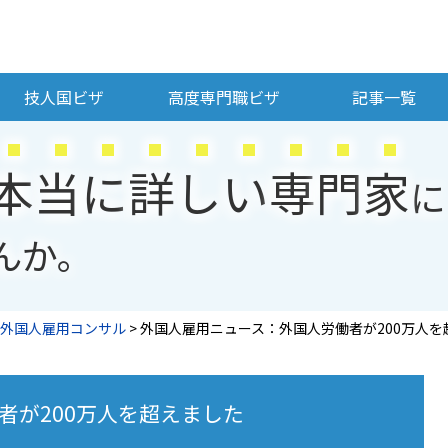
技人国ビザ
高度専門職ビザ
記事一覧
本
当
に
詳
し
い
専
門
家
に
んか。
外国人雇用コンサル
>
外国人雇用ニュース：外国人労働者が200万人を
者が200万人を超えました