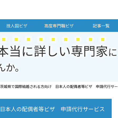
技人国ビザ
高度専門職ビザ
記事一覧
本
当
に
詳
し
い
専
門
家
に
んか。
茨城県で国際結婚される方向け 日本人の配偶者等ビザ 申請代行サー
日本人の配偶者等ビザ 申請代行サービス