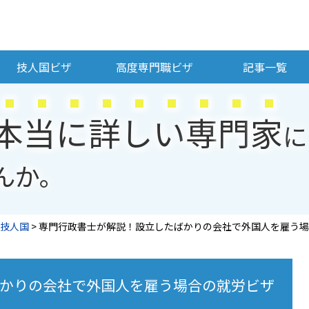
技人国ビザ
高度専門職ビザ
記事一覧
本
当
に
詳
し
い
専
門
家
に
んか。
技人国
>
専門行政書士が解説！設立したばかりの会社で外国人を雇う場
かりの会社で外国人を雇う場合の就労ビザ