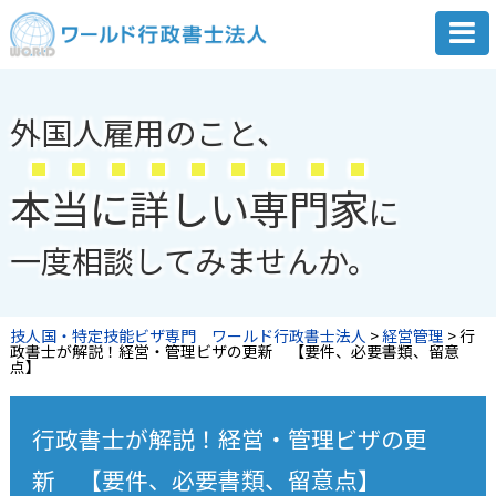
外国人雇用のこと、
本
当
に
詳
し
い
専
門
家
に
一度相談してみませんか。
技人国・特定技能ビザ専門 ワールド行政書士法人
>
経営管理
>
行
政書士が解説！経営・管理ビザの更新 【要件、必要書類、留意
点】
行政書士が解説！経営・管理ビザの更
新 【要件、必要書類、留意点】