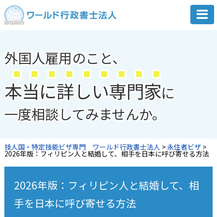
外国人雇用のこと、
本
当
に
詳
し
い
専
門
家
に
一度相談してみませんか。
技人国・特定技能ビザ専門 ワールド行政書士法人
>
永住者ビザ
>
2026年版：フィリピン人と結婚して、相手を日本に呼び寄せる方法
2026年版：フィリピン人と結婚して、相
手を日本に呼び寄せる方法