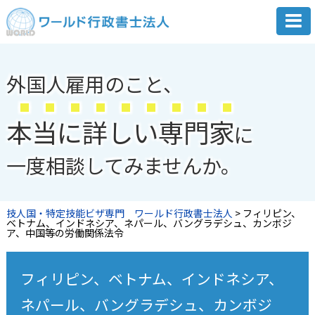
外国人雇用のこと、
本
当
に
詳
し
い
専
門
家
に
一度相談してみませんか。
技人国・特定技能ビザ専門 ワールド行政書士法人
>
フィリピン、
ベトナム、インドネシア、ネパール、バングラデシュ、カンボジ
ア、中国等の労働関係法令
フィリピン、ベトナム、インドネシア、
ネパール、バングラデシュ、カンボジ